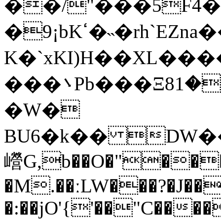
��/"���5F4�H�ږ�}7E�L�^xܗ��؀��:8yBF~oG����'
�9¡bKߵ�˵�rh`EZna��*�а\�l<�(�bN�E���R���lL�߮���n{t?
K�`xKI)H��XL���
���܌Pb���Ξ8ޕ���1�>������ֶ~}
�W�
BU6�k�� DW�
巆G,b��O�"���
�M.��ːLW���?�J��,
�:��jO'{'��"C����,