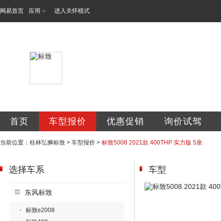
网易首页
应用
进入关怀模式
桂林弘狮诚致汽车
首页
车型报价
优惠促销
询价试驾
当前位置：
桂林弘狮标致
>
车型报价
>
标致5008 2021款 400THP 实力版 5座
选择车系
车型
东风标致
标致e2008