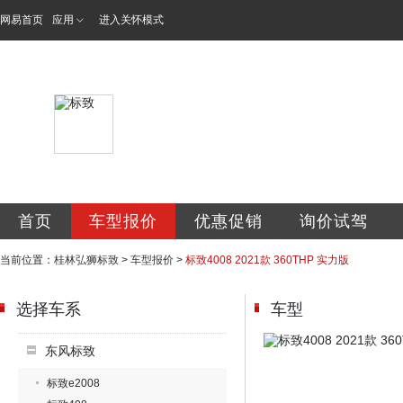
网易首页
应用
进入关怀模式
桂林弘狮诚致汽车
首页
车型报价
优惠促销
询价试驾
当前位置：
桂林弘狮标致
>
车型报价
>
标致4008 2021款 360THP 实力版
选择车系
车型
东风标致
标致e2008