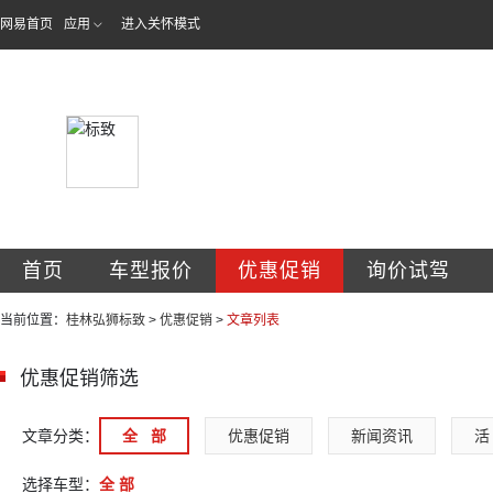
网易首页
应用
进入关怀模式
桂林弘狮诚致汽车
首页
车型报价
优惠促销
询价试驾
当前位置：
桂林弘狮标致
>
优惠促销
>
文章列表
优惠促销筛选
文章分类：
全   部
优惠促销
新闻资讯
活 
选择车型：
全 部