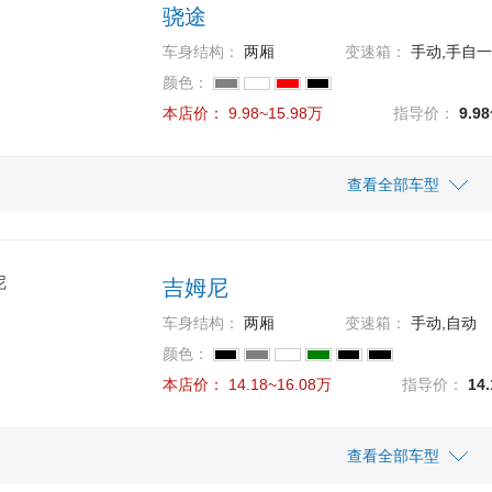
骁途
车身结构：
两厢
变速箱：
手动,手自一
颜色：
本店价：
9.98~15.98万
指导价：
9.9
车型
车型
指导价
指导价
查看全部车型
本店价
本店价
13.98万
12.78万
13.98
12.78
 1.4T AT都市尊享型
款 1.6L CVT都市进取型
吉姆尼
13.18万
11.78万
13.18
11.78
款 1.4T MT都市尊享型
款 1.6L MT都市进取型
车身结构：
两厢
变速箱：
手动,自动
15.98万
9.98万
15.98
9.98
颜色：
款 1.4T AT四驱都市尊享型
款 1.6L MT都市时尚型
本店价：
14.18~16.08万
指导价：
14
11.58万
11.58
款 1.6L CVT都市时尚型
车型
指导价
查看全部车型
本店价