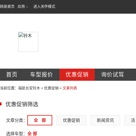
网易首页
应用
进入关怀模式
桂林市福航汽车销
首页
车型报价
优惠促销
询价试驾
当前位置：
福航长安铃木
>
优惠促销
>
文章列表
优惠促销筛选
文章分类：
全   部
优惠促销
新闻资讯
活 
选择车型：
全 部